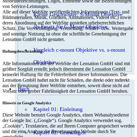
Modellbezeichnungen, Logos, Embleme sowie die Bezeichnungen
von Service-Leistungen.
Alle auf dieser WebSite veröffentlichten Informationen (Text- und
Kleine Geschwister: S-Mount Objektive
Bildmaterialien, Musik, Grafiken, Animationen, Videos etc.) sowie
deren Anordnung auf der WebSite genießen urheberrechtlichen
als Ersatz für C-Mount Objektive
Schutz. Die Vervielfältigung, Verbreitung, Wieder- bzw. Weitergabe
und sonstige Nutzung ist ohne die schriftliche Genehmigung der
Lensation GmbH nicht gestattet.
Vergleich c-mount Objektive vs. s-mount
Haftungsbeschränkung
Objektive
Alle Informationen auf der WebSite der Lensation GmbH sind mit
größter Sorgfalt erstellt; jedoch übernimmt die Lensation GmbH
keinerlei Haftung für die Fehlerfreiheit dieser Informationen. Die
Lensation GmbH haftet nicht für Schäden, die direkt oder indirekt
aus der Benutzung ihrer WebSite entstehen, soweit diese nicht auf
Buch
Vorsatz oder grober Fahrlässigkeit der Lensation GmbH beruhen.
Hinweis zu Google Analytics
Kapitel 01: Einleitung
Diese Website benutzt Google Analytics, einen Webanalysedienst
der Google Inc. („Google“). Google Analytics verwendet sog.
„Cookies“, Textdateien, die auf Ihrem Computer gespeichert werden
und die eine Analyse der Benutzung der Website durch Sie
Kapitel 02: Grundlagen
ermöglicht.