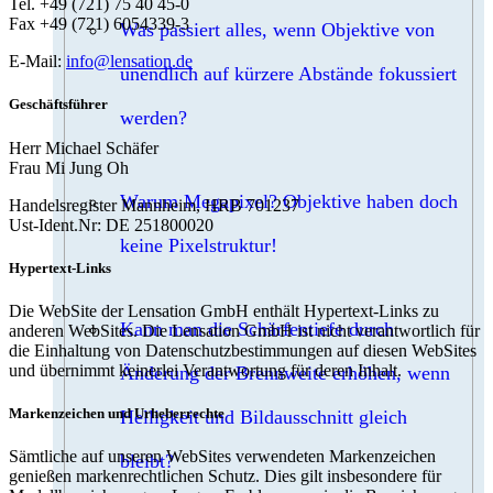
Tel. +49 (721) 75 40 45-0
Fax +49 (721) 6054339-3
Was passiert alles, wenn Objektive von
E-Mail:
info@lensation.de
unendlich auf kürzere Abstände fokussiert
Geschäftsführer
werden?
Herr Michael Schäfer
Frau Mi Jung Oh
Warum Megapixel? Objektive haben doch
Handelsregister Mannheim, HRB 701237
Ust-Ident.Nr: DE 251800020
keine Pixelstruktur!
Hypertext-Links
Die WebSite der Lensation GmbH enthält Hypertext-Links zu
Kann man die Schärfentiefe durch
anderen WebSites. Die Lensation GmbH ist nicht verantwortlich für
die Einhaltung von Datenschutzbestimmungen auf diesen WebSites
und übernimmt keinerlei Verantwortung für deren Inhalt.
Änderung der Brennweite erhöhen, wenn
Markenzeichen und Urheberrechte
Helligkeit und Bildausschnitt gleich
Sämtliche auf unseren WebSites verwendeten Markenzeichen
bleibt?
genießen markenrechtlichen Schutz. Dies gilt insbesondere für