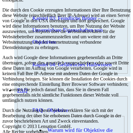
Die durch den Cookie erzeugten Informationen über Ihre Benutzung
diese Website (einschließlich Ihrer IP-Adresse) wird an einen Server
Kapitel 03: Feindliche Brüder –
von Google in den USA übertragen und dort gespeichert. Google
wird diese Informationen benutzen, um Ihre Nutzung der Website
Unvereinbare Eigenschaften von
auszuwerten, um Reports über die Websiteaktivitäten für die
Websitebetreiber zusammenzustellen und um weitere mit der
Objektiven
Websitenutzung und der Internetnutzung verbundene
Dienstleistungen zu erbringen.
Auch wird Google diese Informationen gegebenenfalls an Dritte
übertragen, sofern dies gesetzlich vorgeschrieben oder soweit Dritte
Kapitel 04: Gefährliches Halbwissen
diese Daten im Auftrag von Google verarbeiten. Google wird in
keinem Fall Ihre IP-Adresse mit anderen Daten der Google in
Verbindung bringen. Sie können die Installation der Cookies durch
eine entsprechende Einstellung Ihrer Browser Software verhindern;
wir weisen Sie jedoch darauf hin, dass Sie in diesem Fall
FAQ
gegebenenfalls nicht sämtliche Funktionen dieser Website voll
umfänglich nutzen können.
FAQ : Objektive
Durch die Nutzung dieser Website erklären Sie sich mit der
Bearbeitung der über Sie erhobenen Daten durch Google in der
zuvor beschriebenen Art und Zweck einverstanden.
Copyright © 2013 Lensation GmbH.
Warum wird für Objektive die
Alle Rechte vorbehalten.