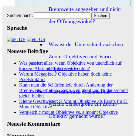
Brennweite angegeben und nicht
Suchen nach:
der Öffnungswinkel?
Sprache
Was ist der Unterschied zwischen
Neueste Beiträge
Zoom-Objektiven und Vario-
Was passiert alles, wenn Objektive von unendlich auf
Objektiven?
kürzere Abstände fokussiert werden?
Warum Megapixel? Objektive haben doch keine
Pixelstruktur!
Kann man die Schärfentiefe durch Änderung der
Brennweite erhöhen, wenn Helligkeit und Bildausschnitt
Wie kann man erkennen für
gleich bleibt?
Kleine Geschwister: S-Mount Objektive als Ersatz für C-
welche Sensorgröße ein Zoom-
Mount Objektive
Vergleich c-mount Objektive vs. s-mount Objektive
Objektiv gemacht wurde?
Neueste Kommentare