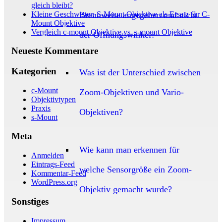
gleich bleibt?
Kleine Geschwister: S-Mount Objektive als Ersatz für C-
Brennweite angegeben und nicht
Mount Objektive
Vergleich c-mount Objektive vs. s-mount Objektive
der Öffnungswinkel?
Neueste Kommentare
Kategorien
Was ist der Unterschied zwischen
c-Mount
Zoom-Objektiven und Vario-
Objektivtypen
Praxis
Objektiven?
s-Mount
Meta
Wie kann man erkennen für
Anmelden
Eintrags-Feed
welche Sensorgröße ein Zoom-
Kommentar-Feed
WordPress.org
Objektiv gemacht wurde?
Sonstiges
Impressum