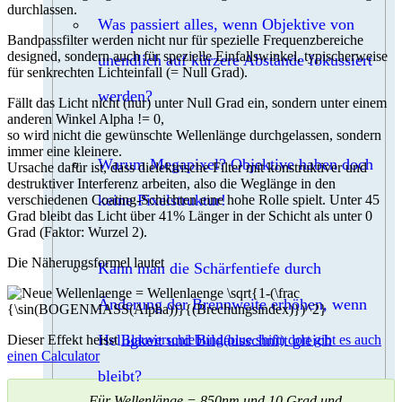
durchlassen.
Was passiert alles, wenn Objektive von
Bandpassfilter werden nicht nur für spezielle Frequenzbereiche
designed, sondern auch für spezielle Einfallswinkel, typischerweise
unendlich auf kürzere Abstände fokussiert
für senkrechten Lichteinfall (= Null Grad).
werden?
Fällt das Licht nicht (nur) unter Null Grad ein, sondern unter einem
anderen Winkel Alpha != 0,
so wird nicht die gewünschte Wellenlänge durchgelassen, sondern
immer eine kleinere.
Warum Megapixel? Objektive haben doch
Ursache dafür ist, dass dielektrische Filter mit konstruktiver und
destruktiver Interferenz arbeiten, also die Weglänge in den
keine Pixelstruktur!
verschiedenen Coating-Schichten eine hohe Rolle spielt. Unter 45
Grad bleibt das Licht über 41% Länger in der Schicht als unter 0
Grad (Faktor: Wurzel 2).
Die Näherungsformel lautet
Kann man die Schärfentiefe durch
Änderung der Brennweite erhöhen, wenn
Helligkeit und Bildausschnitt gleich
Dieser Effekt heisst
Blauverschiebung(blue shift) dort gibt es auch
einen Calculator
bleibt?
Für Wellenlänge = 850nm und 10 Grad und