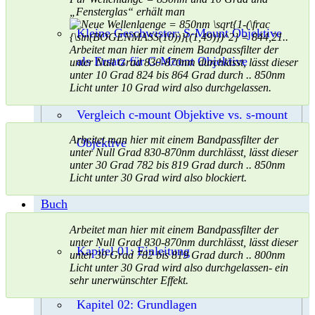
„Fensterglas“ erhält man
Kleine Geschwister: S-Mount Objektive
Arbeitet man hier mit einem Bandpassfilter der
als Ersatz für C-Mount Objektive
unter Null Grad 830-870nm durchlässt, lässt dieser
unter 10 Grad 824 bis 864 Grad durch .. 850nm
Licht unter 10 Grad wird also durchgelassen.
Vergleich c-mount Objektive vs. s-mount
Arbeitet man hier mit einem Bandpassfilter der
Objektive
unter Null Grad 830-870nm durchlässt, lässt dieser
unter 30 Grad 782 bis 819 Grad durch .. 850nm
Licht unter 30 Grad wird also blockiert.
Buch
Arbeitet man hier mit einem Bandpassfilter der
unter Null Grad 830-870nm durchlässt, lässt dieser
Kapitel 01: Einleitung
unter 30 Grad 782 bis 819 Grad durch .. 800nm
Licht unter 30 Grad wird also durchgelassen- ein
sehr unerwünschter Effekt.
Kapitel 02: Grundlagen