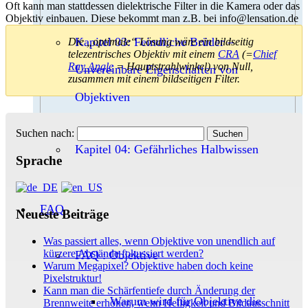
Oft kann man stattdessen dielektrische Filter in die Kamera oder das
Objektiv einbauen. Diese bekommt man z.B. bei info@lensation.de
Kapitel 03: Feindliche Brüder –
Die „optimale“ Lösung wäre ein bildseitig
telezentrisches Objektiv mit einem
CRA
(=
Chief
Ray Angle
= Hauptstrahlwinkel) von Null,
Unvereinbare Eigenschaften von
zusammen mit einem bildseitigen Filter.
Objektiven
Suchen nach:
Kapitel 04: Gefährliches Halbwissen
Sprache
FAQ
Neueste Beiträge
Was passiert alles, wenn Objektive von unendlich auf
kürzere Abstände fokussiert werden?
FAQ : Objektive
Warum Megapixel? Objektive haben doch keine
Pixelstruktur!
Kann man die Schärfentiefe durch Änderung der
Warum wird für Objektive die
Brennweite erhöhen, wenn Helligkeit und Bildausschnitt