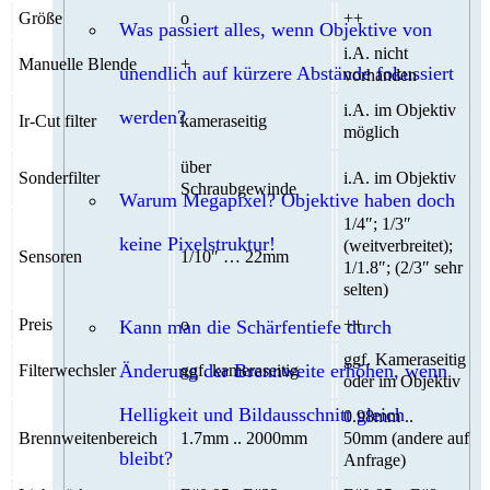
Größe
o
++
Was passiert alles, wenn Objektive von
i.A. nicht
Manuelle Blende
+
unendlich auf kürzere Abstände fokussiert
vorhanden
i.A. im Objektiv
werden?
Ir-Cut filter
kameraseitig
möglich
über
Sonderfilter
i.A. im Objektiv
Schraubgewinde
Warum Megapixel? Objektive haben doch
1/4″; 1/3″
keine Pixelstruktur!
(weitverbreitet);
Sensoren
1/10″ … 22mm
1/1.8″; (2/3″ sehr
selten)
Preis
o
++
Kann man die Schärfentiefe durch
ggf. Kameraseitig
Änderung der Brennweite erhöhen, wenn
Filterwechsler
ggf. kameraseitig
oder im Objektiv
Helligkeit und Bildausschnitt gleich
0.98mm ..
Brennweitenbereich
1.7mm .. 2000mm
50mm (andere auf
bleibt?
Anfrage)