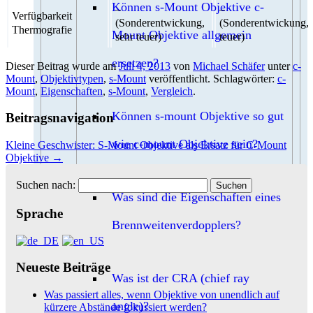
Können s-Mount Objektive c-
–
–
Verfügbarkeit
(Sonderentwickung,
(Sonderentwickung,
Thermografie
Mount Objektive allgemein
sehr teuer)
teuer)
ersetzen?
Dieser Beitrag wurde am
Juli 4, 2013
von
Michael Schäfer
unter
c-
Mount
,
Objektivtypen
,
s-Mount
veröffentlicht. Schlagwörter:
c-
Mount
,
Eigenschaften
,
s-Mount
,
Vergleich
.
Können s-mount Objektive so gut
Beitragsnavigation
wie c-mount Objektive sein?
Kleine Geschwister: S-Mount Objektive als Ersatz für C-Mount
Objektive
→
Suchen nach:
Was sind die Eigenschaften eines
Sprache
Brennweitenverdopplers?
Neueste Beiträge
Was ist der CRA (chief ray
Was passiert alles, wenn Objektive von unendlich auf
angle)?
kürzere Abstände fokussiert werden?