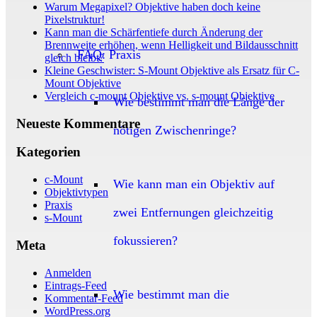
Warum Megapixel? Objektive haben doch keine
Pixelstruktur!
Kann man die Schärfentiefe durch Änderung der
Brennweite erhöhen, wenn Helligkeit und Bildausschnitt
FAQ: Praxis
gleich bleibt?
Kleine Geschwister: S-Mount Objektive als Ersatz für C-
Mount Objektive
Vergleich c-mount Objektive vs. s-mount Objektive
Wie bestimmt man die Länge der
Neueste Kommentare
nötigen Zwischenringe?
Kategorien
c-Mount
Wie kann man ein Objektiv auf
Objektivtypen
Praxis
zwei Entfernungen gleichzeitig
s-Mount
fokussieren?
Meta
Anmelden
Eintrags-Feed
Wie bestimmt man die
Kommentar-Feed
WordPress.org