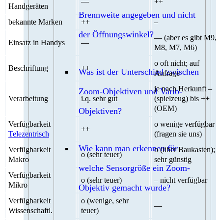
—
++
Handgeräten
Brennweite angegeben und nicht
bekannte Marken
++
–
der Öffnungswinkel?
— (aber es gibt M9,
Einsatz in Handys
—
M8, M7, M6)
o oft nicht; auf
Beschriftung
++
Was ist der Unterschied zwischen
Anfrage
je nach Herkunft –
Zoom-Objektiven und Vario-
Verarbeitung
i.q. sehr gut
(spielzeug) bis ++
(OEM)
Objektiven?
Verfügbarkeit
o wenige verfügbar
++
Telezentrisch
(fragen sie uns)
Wie kann man erkennen für
Verfügbarkeit
o (über Baukasten);
o (sehr teuer)
Makro
sehr günstig
welche Sensorgröße ein Zoom-
Verfügbarkeit
o (sehr teuer)
– nicht verfügbar
Mikro
Objektiv gemacht wurde?
Verfügbarkeit
o (wenige, sehr
—
Wissenschaftl.
teuer)