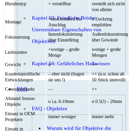
Blendentyp
+ verstellbar
verstellt sich nicht
von alleine
Kapitel 03: Feindliche Brüder –
+einschrauben bis
o Lockring
Montage
Anschlag
empfohlen
Unvereinbare Eigenschaften von
Innenfokussierung
Außenfokussierung
Fokussierung
über Einstellring
über Gewinde
Objektiven
+wenige – große
wenige + große
Lieferzeiten
Menge
Mengen
Kapitel 04: Gefährliches Halbwissen
Gewicht
o
++
Kundenspezifische
– eher nicht (fragen
++ (u.u. schon ab
Entwicklungen
sie uns !)
50 Stück sinnvoll)
FAQ
Consumermarkt
—
++
Abstand Sensor-
o i.a. 6-10mm
o 0.5(!) – 20mm
Objektiv
FAQ : Objektive
Einsatz in OEM
immer weniger
immer mehr
Projekten
Warum wird für Objektive die
Einsatz in