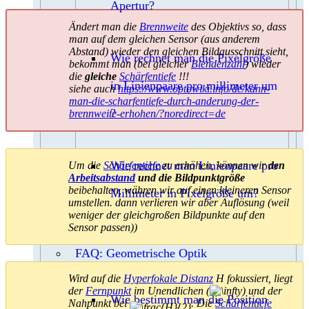
Apertur?
Ändert man die
Brennweite
des Objektivs so, dass
man auf dem gleichen Sensor (aus anderem
Abstand) wieder den gleichen Bildausschnitt sieht,
Wie rechnet man die Pixelgröße
bekommt man (bei gleicher
Blendenzahl
) wieder
die
gleiche
Schärfentiefe
!!!
in Linienpaare pro millimeter um
siehe auch
https://www.optowiki.info/de/kann-
man-die-scharfentiefe-durch-anderung-der-
?
brennweite-erhohen/?noredirect=de
Wie rechnet man Linienpaare pro
Um die
Schärfentiefe
zu erhöhen, können wir
den
Arbeitsabstand
und die Bildpunktgröße
beibehalten, währen wir auf einen kleineren Sensor
Millimeter in Pixelgröße um?
umstellen. dann verlieren wir aber Auflösung (weil
weniger der gleichgroßen Bildpunkte auf den
Sensor passen))
FAQ: Geometrische Optik
Wird auf die
Hyperfokale Distanz
H fokussiert, liegt
der
Fernpunkt
im Unendlichen (
) und der
Wie bestimmt man die Position
Nahpunkt bei
. Die
Schärfentiefe