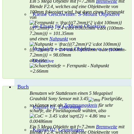
Ein 5 Mega Objektiv mit f=7.2mm
Brennweite
mit
Blende F2.4, welches auf eine Objektweite von
100mm fokussiert wird, hat dann einen Fernpunkt
Kleine Geschwister: S-Mount Objektive
von
als Ersatz für C-Mount Objektive
und einen
Nahpunkt
von
Vergleich c-mount Objektive vs. s-mount
Objektive
also eine
Buch
Benutzen wir Stattdessen einen 5 Megapixel
Graubild Sony Sensor mit 3.45
Pixelgröße,
so können wir als
Zerstreuungskreis
für sehr
Kapitel 01: Einleitung
scharfe, die Pixeldiagonale wählen, also
Ein 5 Mega Objektiv mit f=7.2mm
Brennweite
mit
Kapitel 02: Grundlagen
Blende F2.4, welches auf eine Objektweite von