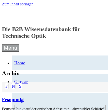
Zum Inhalt springen
Die B2B Wissensdatenbank für
Technische Optik
Menü
Home
Archiv
Glossar
F
N
S
Fernpunkt
Blog
Fernster Punkt auf der optischen Achse mir „akzeptabler Schärfe“