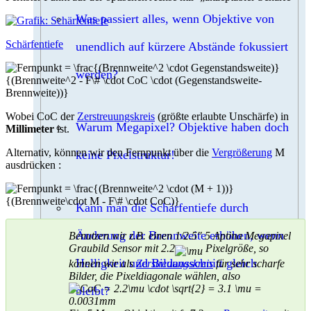
Was passiert alles, wenn Objektive von
Schärfentiefe
unendlich auf kürzere Abstände fokussiert
werden?
Wobei CoC der
Zerstreuungskreis
(größte erlaubte Unschärfe) in
Warum Megapixel? Objektive haben doch
Millimeter
ist.
Alternativ, können wir den Fernpunkt über die
Vergrößerung
M
keine Pixelstruktur!
ausdrücken :
Kann man die Schärfentiefe durch
Änderung der Brennweite erhöhen, wenn
Benutzen wir z.B. einen 1/2.5″ 5 Aptina Megapixel
Graubild Sensor mit 2.2
Pixelgröße, so
Helligkeit und Bildausschnitt gleich
können wir als
Zerstreuungskreis
für sehr scharfe
Bilder, die Pixeldiagonale wählen, also
bleibt?