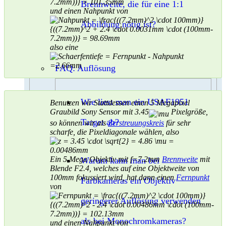
Brennweite, die für eine 1:1
und einen Nahpunkt von
Abbildung nötig ist?
also eine
FAQ: Auflösung
Wie liest man ein USAF1951
Benutzen wir Stattdessen einen 5 Megapixel
Graubild Sony Sensor mit 3.45
Pixelgröße,
Target ab?
so können wir als
Zerstreuungskreis
für sehr
scharfe, die Pixeldiagonale wählen, also
Ein 5 Mega Objektiv mit f=7.2mm
Brennweite
mit
Warum kann man bei
Blende F2.4, welches auf eine Objektweite von
100mm fokussiert wird, hat dann einen
Fernpunkt
Farbkameras ein Objektiv
von
geringerer Auflösung verwenden
als bei Monochromkameras?
und einen Nahpunkt von