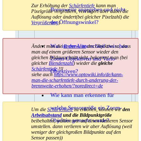
Zur Erhöhung der
Schärfentiefe
kann man
Brennweite angegeben und nicht
Pixelgröße vergrößern, verringert aber dabei die
Auflösung oder ändert(bei gleicher Pixelzahl) die
der Öffnungswinkel?
Vergrößerung
)
Was ist der Unterschied zwischen
Ändert man die
Brennweite
des Objektivs so, dass
man auf einem größeren Sensor wieder den
gleichen Bildausschnitt sieht, bekommt man (bei
Zoom-Objektiven und Vario-
gleicher
Blendenzahl
) wieder die
gleiche
Schärfentiefe
!!!
Objektiven?
siehe auch
https://www.optowiki.info/de/kann-
man-die-scharfentiefe-durch-anderung-der-
brennweite-erhohen/?noredirect=de
Wie kann man erkennen für
welche Sensorgröße ein Zoom-
Um die
Schärfentiefe
zu erhöhen, können wir
den
Arbeitsabstand
und die Bildpunktgröße
Objektiv gemacht wurde?
beibehalten, währen wir auf einen kleineren Sensor
umstellen. dann verlieren wir aber Auflösung (weil
weniger der gleichgroßen Bildpunkte auf den
Sensor passen))