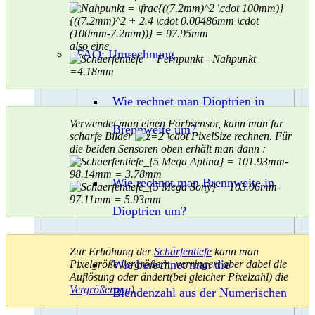
also eine
FAQ: Umrechnung
Wie rechnet man Dioptrien in
Verwendet man einen Farbsensor, kann man für
Brennweite um?
scharfe Bilder
rechnen. Für
die beiden Sensoren oben erhält man dann :
Wie rechnet man Brennweite in
Dioptrien um?
Zur Erhöhung der
Schärfentiefe
kann man
Wie berechnet man die
Pixelgröße vergrößern, verringert aber dabei die
Auflösung oder ändert(bei gleicher Pixelzahl) die
Vergrößerung
)
Blendenzahl aus der Numerischen