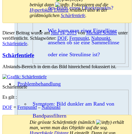
beträgt dann
. Fokussieren auf die
des Bilds eines Objektpunkts?
Hyperfokale Distanz
resultiert also in der
größtmöglichen
Schärfentiefe
.
Wie kann man einer Einzellinse
Dieser Beitrag wurde am
Juni 14, 2013
von
Michael Schäfer
unter
veröffentlicht. Schlagwörter:
DOF
,
Fernpunkt
,
Nahpunkt
,
ansehen ob sie eine Sammellinse
Schärfentiefe
.
oder eine Streulinse ist?
Schärfentiefe
Abstands-Bereich in dem das Bild hinreichend fokussiert ist.
Problembehandlung
Schärfentiefe
Es gilt :
Symptom: Bild dunkler am Rand von
DOF
=
Fernpunkt
–
Nahpunkt
Bandpassfiltern
Die grösste Schärfentiefe (nämlich
) erhält
man, wenn man das Objektiv auf die sog.
Hyperfokale Distanz
H einstellt. Dann ist von