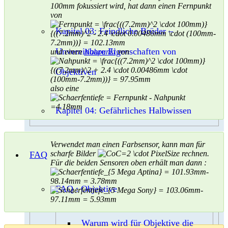
100mm fokussiert wird, hat dann einen Fernpunkt
von
Kapitel 03: Feindliche Brüder –
Unvereinbare Eigenschaften von
und einen
Nahpunkt
von
Objektiven
also eine
Kapitel 04: Gefährliches Halbwissen
Verwendet man einen Farbsensor, kann man für
scharfe Bilder
rechnen.
FAQ
Für die beiden Sensoren oben erhält man dann :
FAQ : Objektive
Warum wird für Objektive die