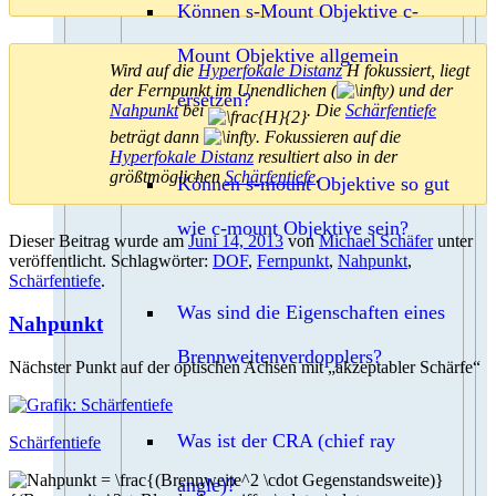
Können s-Mount Objektive c-
Mount Objektive allgemein
Wird auf die
Hyperfokale Distanz
H fokussiert, liegt
der Fernpunkt im Unendlichen (
) und der
ersetzen?
Nahpunkt
bei
. Die
Schärfentiefe
beträgt dann
. Fokussieren auf die
Hyperfokale Distanz
resultiert also in der
größtmöglichen
Schärfentiefe
.
Können s-mount Objektive so gut
wie c-mount Objektive sein?
Dieser Beitrag wurde am
Juni 14, 2013
von
Michael Schäfer
unter
veröffentlicht. Schlagwörter:
DOF
,
Fernpunkt
,
Nahpunkt
,
Schärfentiefe
.
Was sind die Eigenschaften eines
Nahpunkt
Brennweitenverdopplers?
Nächster Punkt auf der optischen Achsen mit „akzeptabler Schärfe“
Was ist der CRA (chief ray
Schärfentiefe
angle)?