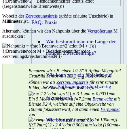
Wobei z der
Zerstreuungskreis
(größte erlaubte Unschärfe) in
Millimeter
ist.
FAQ: Praxis
Alternativ, können wir den Nahpunkt über die
Vergrößerung
M
ausdrücken :
Wie bestimmt man die Länge der
nötigen Zwischenringe?
Benutzen wir z.B. einen 1/2.5″ 5 Aptina Megapixel
Wie kann man ein Objektiv auf
Graubild Sensor mit 2.2
Pixelgröße, so
können wir als
Zerstreuungskreis
für sehr scharfe
zwei Entfernungen gleichzeitig
Bilder, die Pixeldiagonale wählen, also
fokussieren?
Ein 5 Mega Objektiv mit f=7.2mm
Brennweite
mit
Blende F2.4, welches auf eine Objektweite von
100mm fokussiert wird, hat dann einen
Fernpunkt
von
Wie bestimmt man die