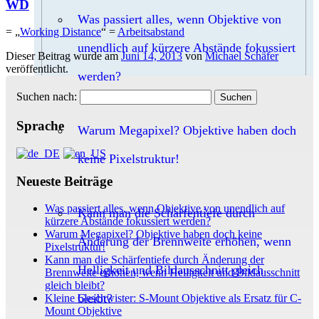
WD
Was passiert alles, wenn Objektive von
= „
Working Distance
“ =
Arbeitsabstand
unendlich auf kürzere Abstände fokussiert
Dieser Beitrag wurde am
Juni 14, 2013
von
Michael Schäfer
veröffentlicht.
werden?
Suchen nach:
Sprache
Warum Megapixel? Objektive haben doch
keine Pixelstruktur!
Neueste Beiträge
Was passiert alles, wenn Objektive von unendlich auf
Kann man die Schärfentiefe durch
kürzere Abstände fokussiert werden?
Warum Megapixel? Objektive haben doch keine
Änderung der Brennweite erhöhen, wenn
Pixelstruktur!
Kann man die Schärfentiefe durch Änderung der
Helligkeit und Bildausschnitt gleich
Brennweite erhöhen, wenn Helligkeit und Bildausschnitt
gleich bleibt?
bleibt?
Kleine Geschwister: S-Mount Objektive als Ersatz für C-
Mount Objektive