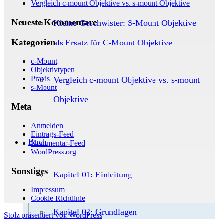
Vergleich c-mount Objektive vs. s-mount Objektive
Neueste Kommentare
Kleine Geschwister: S-Mount Objektive
Kategorien
als Ersatz für C-Mount Objektive
c-Mount
Objektivtypen
Praxis
Vergleich c-mount Objektive vs. s-mount
s-Mount
Objektive
Meta
Anmelden
Eintrags-Feed
Buch
Kommentar-Feed
WordPress.org
Sonstiges
Kapitel 01: Einleitung
Impressum
Cookie Richtlinie
Kapitel 02: Grundlagen
Stolz präsentiert von WordPress