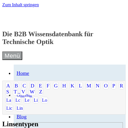
Zum Inhalt springen
Die B2B Wissensdatenbank für
Technische Optik
Menü
Home
A
B
C
D
E
F
G
H
K
L
M
N
O
P
R
S
T
V
W
Z
Glossar
La
Lc
Le
Li
Lo
Lic
Lin
Blog
Linsentypen