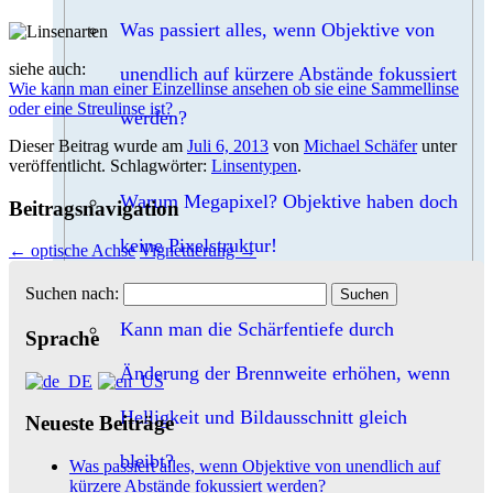
Was passiert alles, wenn Objektive von
siehe auch:
unendlich auf kürzere Abstände fokussiert
Wie kann man einer Einzellinse ansehen ob sie eine Sammellinse
oder eine Streulinse ist?
werden?
Dieser Beitrag wurde am
Juli 6, 2013
von
Michael Schäfer
unter
veröffentlicht. Schlagwörter:
Linsentypen
.
Warum Megapixel? Objektive haben doch
Beitragsnavigation
keine Pixelstruktur!
←
optische Achse
Vignettierung
→
Suchen nach:
Kann man die Schärfentiefe durch
Sprache
Änderung der Brennweite erhöhen, wenn
Helligkeit und Bildausschnitt gleich
Neueste Beiträge
bleibt?
Was passiert alles, wenn Objektive von unendlich auf
kürzere Abstände fokussiert werden?