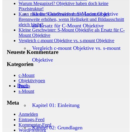
Warum Megapixel? Objektive haben doch keine
Pixelstruktur!
Kleine Geschwister: S-Mount Objektive
Kann man die Schärfentiefe durch Änderung der
Brennweite erhöhen, wenn Helligkeit und Bildausschnitt
gleich bleibt?
als Ersatz für C-Mount Objektive
Kleine Geschwister: S-Mount Objektive als Ersatz für C-
Mount Objektive
Vergleich c-mount Objektive vs. s-mount Objektive
Vergleich c-mount Objektive vs. s-mount
Neueste Kommentare
Objektive
Kategorien
c-Mount
Objektivtypen
Buch
Praxis
s-Mount
Meta
Kapitel 01: Einleitung
Anmelden
Eintrags-Feed
Kommentar-Feed
Kapitel 02: Grundlagen
WordPress.org