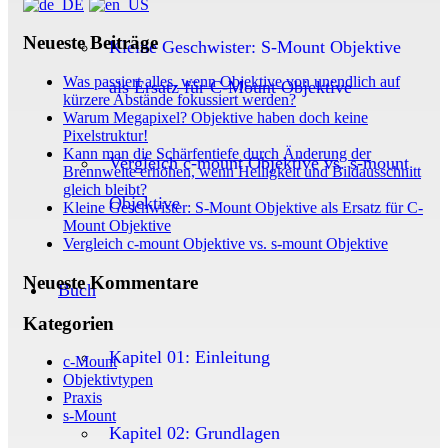
Neueste Beiträge
Kleine Geschwister: S-Mount Objektive
Was passiert alles, wenn Objektive von unendlich auf
als Ersatz für C-Mount Objektive
kürzere Abstände fokussiert werden?
Warum Megapixel? Objektive haben doch keine
Pixelstruktur!
Kann man die Schärfentiefe durch Änderung der
Vergleich c-mount Objektive vs. s-mount
Brennweite erhöhen, wenn Helligkeit und Bildausschnitt
gleich bleibt?
Objektive
Kleine Geschwister: S-Mount Objektive als Ersatz für C-
Mount Objektive
Vergleich c-mount Objektive vs. s-mount Objektive
Neueste Kommentare
Buch
Kategorien
Kapitel 01: Einleitung
c-Mount
Objektivtypen
Praxis
s-Mount
Kapitel 02: Grundlagen