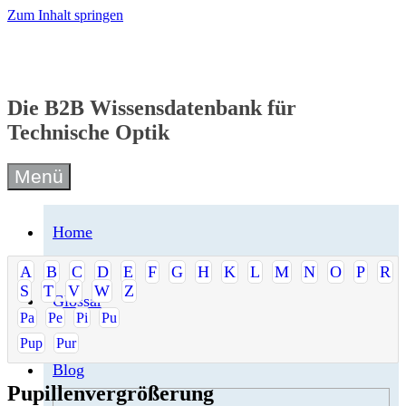
Zum Inhalt springen
Die B2B Wissensdatenbank für
Technische Optik
Menü
Home
A
B
C
D
E
F
G
H
K
L
M
N
O
P
R
S
T
V
W
Z
Glossar
Pa
Pe
Pi
Pu
Pup
Pur
Blog
Pupillenvergrößerung