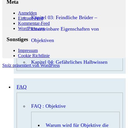
Meta
Anmelden
Kapitel 03: Feindliche Brüder –
Eintrags-Feed
Kommentar-Feed
WordPress.org
Unvereinbare Eigenschaften von
Sonstiges
Objektiven
Impressum
Cookie Richtlinie
Kapitel 04: Gefährliches Halbwissen
Stolz präsentiert von WordPress
FAQ
FAQ : Objektive
Warum wird für Objektive die