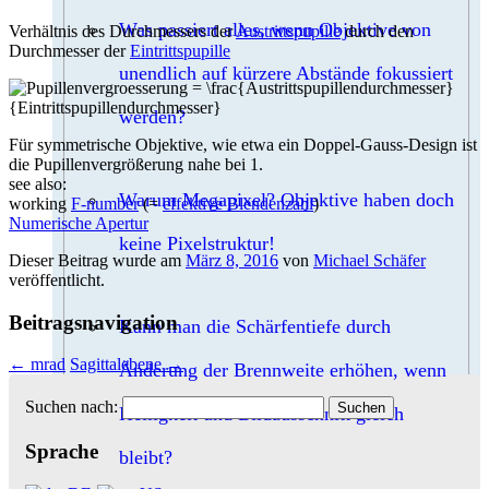
Was passiert alles, wenn Objektive von
Verhältnis des Durchmessers der
Austrittspupille
durch den
Durchmesser der
Eintrittspupille
unendlich auf kürzere Abstände fokussiert
werden?
Für symmetrische Objektive, wie etwa ein Doppel-Gauss-Design ist
die Pupillenvergrößerung nahe bei 1.
see also:
Warum Megapixel? Objektive haben doch
working
F-number
(=
effektive Blendenzahl
)
Numerische Apertur
keine Pixelstruktur!
Dieser Beitrag wurde am
März 8, 2016
von
Michael Schäfer
veröffentlicht.
Beitragsnavigation
Kann man die Schärfentiefe durch
←
mrad
Sagittalebene
→
Änderung der Brennweite erhöhen, wenn
Suchen nach:
Helligkeit und Bildausschnitt gleich
Sprache
bleibt?