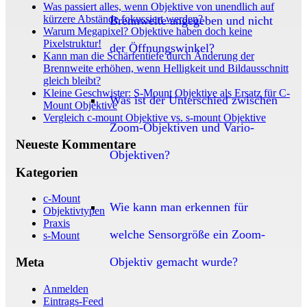
Was passiert alles, wenn Objektive von unendlich auf
kürzere Abstände fokussiert werden?
Brennweite angegeben und nicht
Warum Megapixel? Objektive haben doch keine
Pixelstruktur!
der Öffnungswinkel?
Kann man die Schärfentiefe durch Änderung der
Brennweite erhöhen, wenn Helligkeit und Bildausschnitt
gleich bleibt?
Kleine Geschwister: S-Mount Objektive als Ersatz für C-
Was ist der Unterschied zwischen
Mount Objektive
Vergleich c-mount Objektive vs. s-mount Objektive
Zoom-Objektiven und Vario-
Neueste Kommentare
Objektiven?
Kategorien
c-Mount
Wie kann man erkennen für
Objektivtypen
Praxis
welche Sensorgröße ein Zoom-
s-Mount
Objektiv gemacht wurde?
Meta
Anmelden
Eintrags-Feed