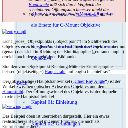
Brennweite
läßt sich durch Vergleich der
scheinbaren Öffnungsdurchmesser direkt das
Kleine Geschwister: S-Mount Objektive
Objektiv mit der kleineren
Blendenzahl
finden
als Ersatz für C-Mount Objektive
Licht _jedes_ Objektpunkts („object point“) im Sichtbereich des
Vergleich c-mount Objektive vs. s-mount
Objektivs erreicht jeden Punkt der Frontlinse des Objektivs, aber nur
(genau) das Licht in Richtung der Eintrittapupille („entrance pupil“)
erreicht auch den zugehörigen Bildpunkt.
Objektive
Strahlen vom Objektpunkt Richtung Mitte der Eintrittspupille
heissen (objektseitiger)
Hauptstrahl
, auf englisch „chief ray“.
Der (objektseitige) Hauptstrahlwinkel („
Chief Ray Angle
“) ist der
Buch
Winkel zwischen optischer Achse des Objektivs und dem
Hauptstrahl
. Der Öffnungswinkel des Objektivs ist der doppelte
maximale Hauptstrahlwinkel.
Kapitel 01: Einleitung
Das Beispiel oben ist übertrieben dargestellt. Hier ein etwas
realistischeres Beispiel mit einer Frontiris, die auch als
Kapitel 02: Grundlagen
Eintrittspupille dient: