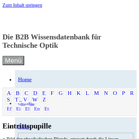
Zum Inhalt springen
Die B2B Wissensdatenbank für
Technische Optik
Menü
Home
A
B
C
D
E
F
G
H
K
L
M
N
O
P
R
S
T
V
W
Z
Glossar
Ef
Ei
El
En
Et
Eintrittspupille
Blog