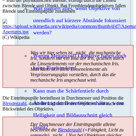
= Bild der physikalischen Blende, erzeugt durch die Linsen
zwischen Blende und Objekt. Bei Frontblendenobjektiven fallen
Was passiert alles, wenn Objektive von
Blende und Eintrittspupille zusammen
unendlich auf kürzere Abstände fokussiert
werden?
(C) Wikipedia
Was wir hier sehen ist _nicht_ die mechanische
Warum Megapixel? Objektive haben doch
Iris, sondern nur ein Bild der Iris, gesehen durch
die Linsenelements vor der mechanischen Iris.
keine Pixelstruktur!
Man kann sich diese Linsenelemente als
Vergrösserungsglas vorstellen, durch das die
mechanische Iris angeschaut wird.
Kann man die Schärfentiefe durch
Die Eintrittspupille beeinflusst in Durchmesser und Position die
Änderung der Brennweite erhöhen, wenn
Blendenzahl
, damit die Lichtstärke des Objektivs und auch den
Blickwinkel des Objektivs.
Helligkeit und Bildausschnitt gleich
Der Durchmesser der Eintrittspupille alleine
bleibt?
beschreibt die
Blendenzahl
(=Fähigkeit, Licht zu
sammeln) _nicht_ ! Nur bei Objektiven gleicher