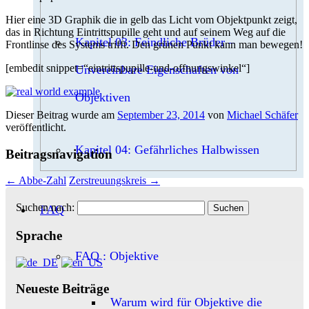
Hier eine 3D Graphik die in gelb das Licht vom Objektpunkt zeigt,
das in Richtung Eintrittspupille geht und auf seinem Weg auf die
Kapitel 03: Feindliche Brüder –
Frontlinse des Systems trifft. Den grünen Punkt kann man bewegen!
[embedit snippet=“eintrittspupille-und-offnungswinkel“]
Unvereinbare Eigenschaften von
Objektiven
Dieser Beitrag wurde am
September 23, 2014
von
Michael Schäfer
veröffentlicht.
Kapitel 04: Gefährliches Halbwissen
Beitragsnavigation
←
Abbe-Zahl
Zerstreuungskreis
→
Suchen nach:
FAQ
Sprache
FAQ : Objektive
Neueste Beiträge
Warum wird für Objektive die